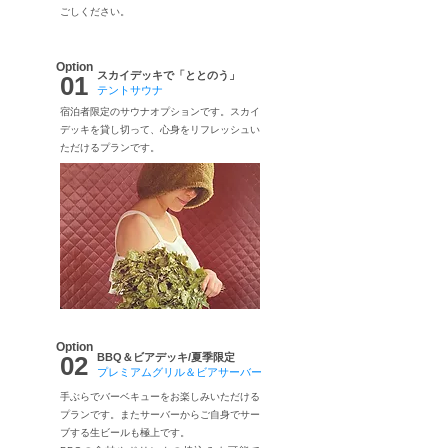
ごしください。
Option
スカイデッキで「ととのう」
01
テントサウナ
宿泊者限定のサウナオプションです。スカイ
デッキを貸し切って、心身をリフレッシュい
ただけるプランです。
Option
02
BBQ＆ビアデッキ/夏季限定
プレミアムグリル＆ビアサーバー
手ぶらでバーベキューをお楽しみいただける
プランです。またサーバーからご自身でサー
ブする生ビールも極上です。